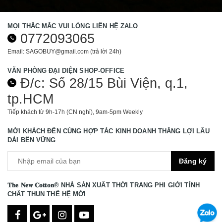
MỌI THẮC MẮC VUI LÒNG LIÊN HỆ ZALO
0772093065
Email: SAGOBUY@gmail.com (trả lời 24h)
VĂN PHÒNG ĐẠI DIỆN SHOP-OFFICE
Đ/c: Số 28/15 Bùi Viện, q.1,
tp.HCM
Tiếp khách từ 9h-17h (CN nghỉ), 9am-5pm Weekly
MỜI KHÁCH ĐẾN CÙNG HỢP TÁC KINH DOANH THẮNG LỢI LÂU
DÀI BỀN VỮNG
Đăng ký
𝐓𝐡𝐞 𝐍𝐞𝐰 𝐂𝐨𝐭𝐭𝐨𝐧®️ NHÀ SẢN XUẤT THỜI TRANG PHI GIỚI TÍNH
CHẤT THUN THẾ HỆ MỚI