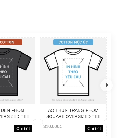
 ĐEN PHOM
ÁO THUN TRẮNG PHOM
ERSIZED TEE
SQUARE OVERSIZED TEE
TTON]_IN LẺ
[COTTON MỘC ÚC]_IN LẺ
310.000₫
Chi tiết
Chi tiết
YÊU CẦU
THEO YÊU CẦU