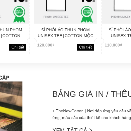
 THUN PHOM
SỈ PHÔI ÁO THUN PHOM
SỈ PHÔI Á
E [COTTON
UNISEX TEE [COTTON MỘC
UNISEX T
LINH HOẠT
VIỆT]_THOẢI MÁI
REMAKE
120.000₫
110.000₫
Chi tiết
Chi tiết
BẢNG GIÁ IN / TH
+ TheNewCotton | Nơi đáp ứng yêu cầu về
ứng, màu sắc của thiết kế cho khách hàng 
XEM TẤT CẢ