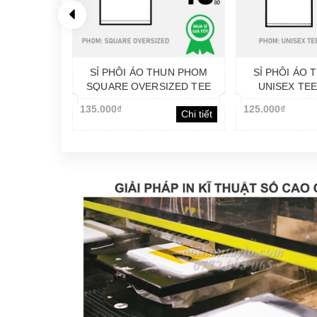
HUN PHOM
SỈ PHÔI ÁO THUN PHOM
SỈ PHÔI ÁO
IZED TEE
SQUARE OVERSIZED TEE
UNISEX TE
ÚC]_THOẢI
[SEMI COTTON]_TIÊU
SPANDEX]_
135.000₫
125.000₫
Chi tiết
Chi tiết
CHUẨN THỜI TRANG