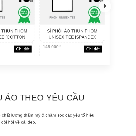
O THUN PHOM
SỈ PHÔI ÁO THUN PHOM
EE [COTTON
UNISEX TEE [SPANDEX
]_GIÁ RẺ
TERRY]_ĐỨNG PHOM
145.000₫
Chi tiết
Chi tiết
ÊU ÁO THEO YÊU CẦU
 chất lượng thẩm mỹ & chăm sóc các yêu tố hiệu
đòi hỏi về cái đẹp.