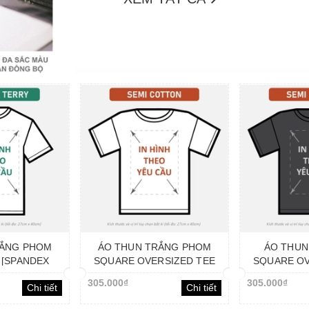
RẮNG PHOM
ÁO THUN TRẮNG PHOM
ÁO THUN
 [SPANDEX
SQUARE OVERSIZED TEE
SQUARE OV
Ẻ THEO YÊU
[SEMI COTTON]_IN LẺ
[SEMI CO
305.000₫
305.000₫
Chi tiết
Chi tiết
U
THEO YÊU CẦU
THEO 