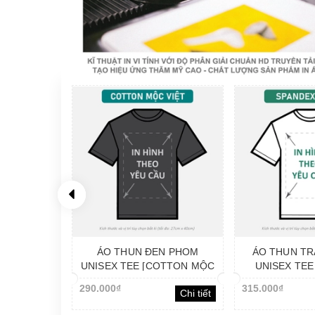
NG PHOM
ÁO THUN ĐEN PHOM
ÁO THUN T
OTTON MỘC
UNISEX TEE [COTTON MỘC
UNISEX TEE
EO YÊU CẦU
VIỆT]_IN LẺ THEO YÊU CẦU
TERRY]_IN L
290.000₫
315.000₫
Chi tiết
Chi tiết
CẦ