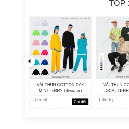
TOP 
TTON DÀY
VẢI THUN COTTON DÀY
VẢI THUN C
Sweater)
LOCAL TERRY (Sweater)
DÀY XK SU
(Swea
Liên hệ
Liên hệ
Chi tiết
Chi tiết