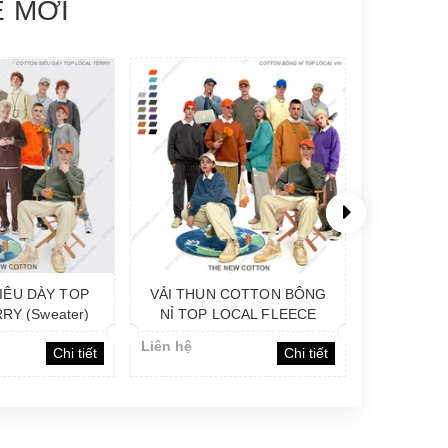
Ệ MỚI
COTTON BÔNG
VẢI NỈ GIÁ RẺ (Hoodie)
VẢI NỈ
OCAL FLEECE
(
eater)
Liên hệ
Liên hệ
Chi tiết
Chi tiết