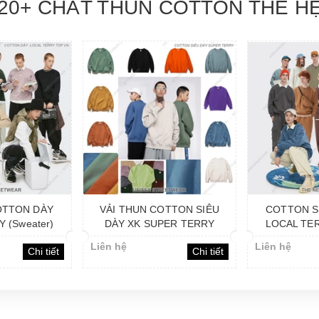
20+ CHẤT THUN COTTON THẾ H
OTTON SIÊU
COTTON SIÊU DÀY TOP
VẢI THUN 
PER TERRY
LOCAL TERRY (Sweater)
NỈ TOP L
ter)
(Sw
Liên hệ
Liên hệ
Chi tiết
Chi tiết