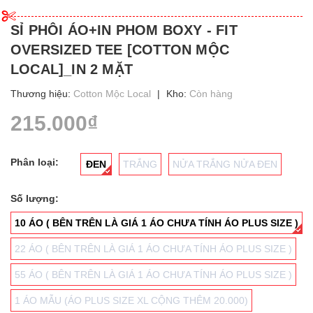
SỈ PHÔI ÁO+IN PHOM BOXY - FIT
OVERSIZED TEE [COTTON MỘC
LOCAL]_IN 2 MẶT
Thương hiệu:
Cotton Mộc Local
|
Kho:
Còn hàng
215.000₫
Phân loại:
ĐEN
TRẮNG
NỬA TRẮNG NỬA ĐEN
Số lượng:
10 ÁO ( BÊN TRÊN LÀ GIÁ 1 ÁO CHƯA TÍNH ÁO PLUS SIZE )
22 ÁO ( BÊN TRÊN LÀ GIÁ 1 ÁO CHƯA TÍNH ÁO PLUS SIZE )
55 ÁO ( BÊN TRÊN LÀ GIÁ 1 ÁO CHƯA TÍNH ÁO PLUS SIZE )
1 ÁO MẪU (ÁO PLUS SIZE XL CỘNG THÊM 20.000)