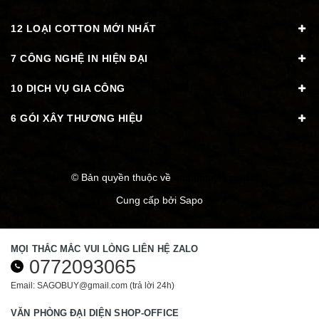
12 LOẠI COTTON MỚI NHẤT
7 CÔNG NGHỆ IN HIỆN ĐẠI
10 DỊCH VỤ GIA CÔNG
6 GÓI XÂY THƯƠNG HIỆU
© Bản quyền thuộc về
aothuntaylo.com
Cung cấp bởi
Sapo
MỌI THẮC MẮC VUI LÒNG LIÊN HỆ ZALO
0772093065
Email: SAGOBUY@gmail.com (trả lời 24h)
VĂN PHÒNG ĐẠI DIỆN SHOP-OFFICE