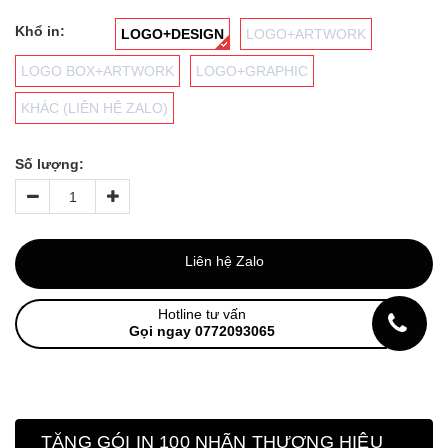
Khổ in:
LOGO+DESIGN
LOGO+ARTWORK
LOGO BOX+ARTWORK
LOGO+GRAPHIC
KHÁC (LIÊN HỆ ZALO)
Số lượng:
Liên hệ Zalo
Hotline tư vấn
Gọi ngay 0772093065
TẶNG GÓI IN 100 NHÃN THƯƠNG HIỆU