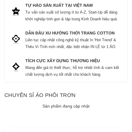
TỰ HÀO SẢN XUẤT TẠI VIỆT NAM
Tư vấn sản xuất số lượng ít từ A-Z, Start-Up dễ dàng
khởi nghiệp tinh gọn & tập trung Kinh Doanh hiệu quả.
DẪN ĐẦU XU HƯỚNG THỜI TRANG COTTON
Liên tục cập nhật công nghệ kỹ thuật In 'Hot Trend' &
Thêu Vi Tính mới nhất, đặc biệt nhận IN LẺ từ 1 ÁO.
TÍCH CỰC XÂY DỰNG THƯƠNG HIỆU
Mang đến giá trị thiết thực, hỗ trợ nhiệt tình & cam kết
chất lượng dịch vụ tốt nhất cho khách hàng.
CHUYÊN SỈ ÁO PHÔI TRƠN
Sản phẩm đang cập nhật