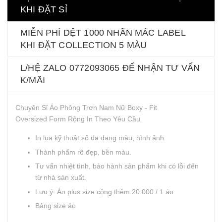
KHI ĐẶT SỈ
MIỄN PHÍ DỆT 1000 NHÃN MÁC LABEL
KHI ĐẶT COLLECTION 5 MÀU
L/HỆ ZALO 0772093065 ĐỂ NHẬN TƯ VẤN
K/MÃI
Chuyên Sỉ Áo Phông Trơn Nam Nữ Boxy - Fit
Oversized Form Rộng In Theo Yêu Cầu
In lụa kỹ thuật số đa dạng màu, hình ảnh.
Thành phẩm rõ đẹp, bền màu.
Tư vấn nhiệt tình, bảo hành sản phẩm khi có lỗi đến
từ nhà sản xuất.
Lưu ý: Áo plus size cộng thêm 20.000 / 1 áo
Bảng​​ size áo​​​​​