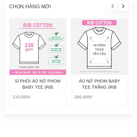
CHỌN HÀNG MỚI
SỈ PHÔI ÁO NỮ PHOM
ÁO NỮ PHOM BABY
BABY TEE [RIB
TEE TRẮNG [RIB
COTTON]_DÀY MỊN
COTTON]_IN LẺ THEO
110.000₫
280.000₫
YÊU CẦU