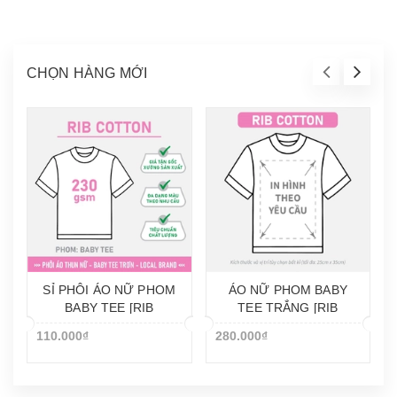
CHỌN HÀNG MỚI
SỈ PHÔI ÁO NỮ PHOM
ÁO NỮ PHOM BABY
BABY TEE [RIB
TEE TRẮNG [RIB
COTTON]_DÀY MỊN
COTTON]_IN LẺ THEO
110.000₫
280.000₫
YÊU CẦU