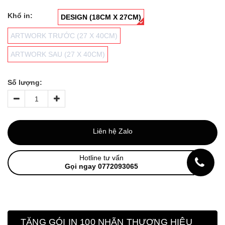
Khổ in:
DESIGN (18CM X 27CM)
ARTWORK TRƯỚC (27 X 40CM)
ARTWORK SAU (27 X 40CM)
Số lượng:
Liên hệ Zalo
Hotline tư vấn
Gọi ngay 0772093065
TẶNG GÓI IN 100 NHÃN THƯƠNG HIỆU