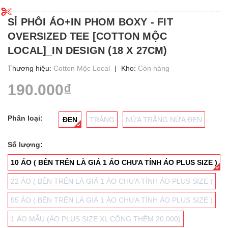
SỈ PHÔI ÁO+IN PHOM BOXY - FIT
OVERSIZED TEE [COTTON MỘC
LOCAL]_IN DESIGN (18 X 27CM)
Thương hiệu:
Cotton Mộc Local
|
Kho:
Còn hàng
190.000₫
Phân loại:
ĐEN
TRẮNG
NỬA TRẮNG NỬA ĐEN
Số lượng:
10 ÁO ( BÊN TRÊN LÀ GIÁ 1 ÁO CHƯA TÍNH ÁO PLUS SIZE )
22 ÁO ( BÊN TRÊN LÀ GIÁ 1 ÁO CHƯA TÍNH ÁO PLUS SIZE )
55 ÁO ( BÊN TRÊN LÀ GIÁ 1 ÁO CHƯA TÍNH ÁO PLUS SIZE )
1 ÁO MẪU (ÁO PLUS SIZE XL CỘNG THÊM 20.000)