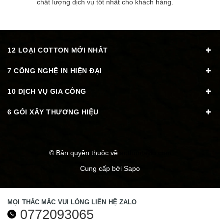
chất lượng dịch vụ tốt nhất cho khách hàng.
12 LOẠI COTTON MỚI NHẤT
7 CÔNG NGHỆ IN HIỆN ĐẠI
10 DỊCH VỤ GIA CÔNG
6 GÓI XÂY THƯƠNG HIỆU
© Bản quyền thuộc về
aothuntaylo.com
Cung cấp bởi
Sapo
MỌI THẮC MẮC VUI LÒNG LIÊN HỆ ZALO
0772093065