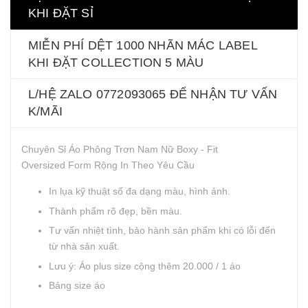
KHI ĐẶT SỈ
MIỄN PHÍ DỆT 1000 NHÃN MÁC LABEL
KHI ĐẶT COLLECTION 5 MÀU
L/HỆ ZALO 0772093065 ĐỂ NHẬN TƯ VẤN
K/MÃI
Chuyên Sỉ Áo Phông Trơn Nam Nữ Boxy - Fit
Oversized Form Rộng In Theo Yêu Cầu
In lụa kỹ thuật số đa dạng màu, hình ảnh.
Thành phẩm rõ đẹp, bền màu.
Tư vấn nhiệt tình, bảo hành sản phẩm khi có lỗi đến
từ nhà sản xuất.
Lưu ý: Áo plus size cộng thêm 20.000 / 1 áo
Bảng size áo