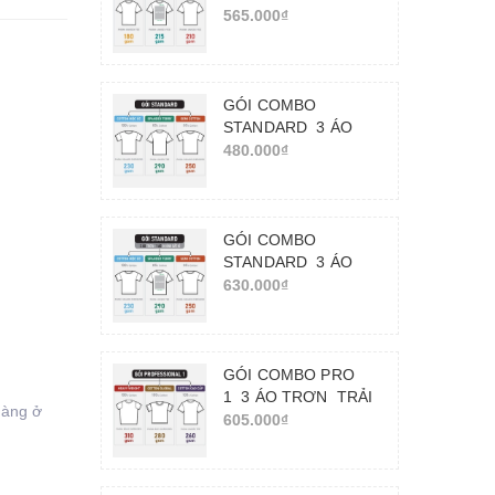
IN_TRẢI NGHIỆM
565.000₫
CHẤT LƯỢNG IN
ẤN
GÓI COMBO
STANDARD_3 ÁO
TRƠN_TRẢI
480.000₫
NGHIỆM CHẤT VẢI
GÓI COMBO
STANDARD_3 ÁO
KÈM IN_TRẢI
630.000₫
NGHIỆM CHẤT
LƯỢNG IN ẤN
GÓI COMBO PRO
1_3 ÁO TRƠN_TRẢI
hàng ở
NGHIỆM CHẤT VẢI
605.000₫