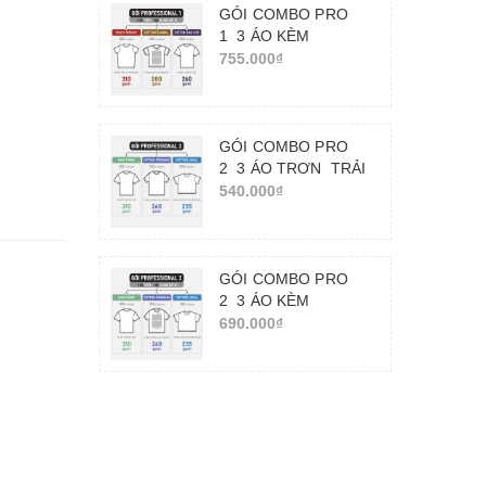
GÓI COMBO PRO
1_3 ÁO KÈM
IN_TRẢI NGHIỆM
755.000₫
CHẤT LƯỢNG IN
ẤN
GÓI COMBO PRO
2_3 ÁO TRƠN_TRẢI
NGHIỆM CHẤT VẢI
540.000₫
GÓI COMBO PRO
2_3 ÁO KÈM
IN_TRẢI NGHIỆM
690.000₫
CHẤT LƯỢNG IN
ẤN