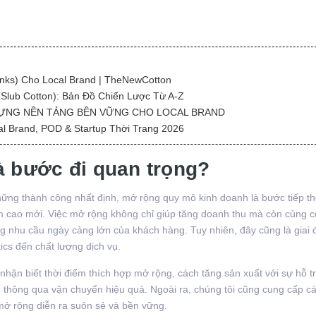
nks) Cho Local Brand | TheNewCotton
(Slub Cotton): Bản Đồ Chiến Lược Từ A-Z
 DỰNG NỀN TẢNG BỀN VỮNG CHO LOCAL BRAND
l Brand, POD & Startup Thời Trang 2026
à bước đi quan trọng?
ững thành công nhất định, mở rộng quy mô kinh doanh là bước tiếp t
m cao mới. Việc mở rộng không chỉ giúp tăng doanh thu mà còn củng cố
ng nhu cầu ngày càng lớn của khách hàng. Tuy nhiên, đây cũng là giai
tics đến chất lượng dịch vụ.
 nhận biết thời điểm thích hợp mở rộng, cách tăng sản xuất với sự hỗ t
ế thông qua vận chuyển hiệu quả. Ngoài ra, chúng tôi cũng cung cấp 
 mở rộng diễn ra suôn sẻ và bền vững.