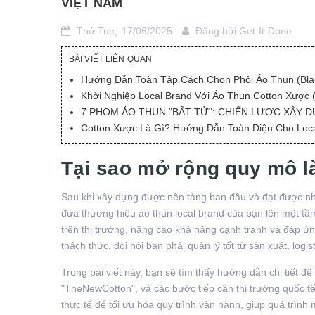
VIỆT NAM
Thứ Tue,
17/06/2025
Đăng bởi
Get-It-Done
BÀI VIẾT LIÊN QUAN
Hướng Dẫn Toàn Tập Cách Chọn Phôi Áo Thun (Bla
Khởi Nghiệp Local Brand Với Áo Thun Cotton Xược 
7 PHOM ÁO THUN "BẤT TỬ": CHIẾN LƯỢC XÂY
Cotton Xược Là Gì? Hướng Dẫn Toàn Diện Cho Loca
Tại sao mở rộng quy mô l
Sau khi xây dựng được nền tảng ban đầu và đạt được nh
đưa thương hiệu áo thun local brand của bạn lên một tầ
trên thị trường, nâng cao khả năng cạnh tranh và đáp ứ
thách thức, đòi hỏi bạn phải quản lý tốt từ sản xuất, logis
Trong bài viết này, bạn sẽ tìm thấy hướng dẫn chi tiết để
"TheNewCotton", và các bước tiếp cận thị trường quốc t
thực tế để tối ưu hóa quy trình vận hành, giúp quá trình