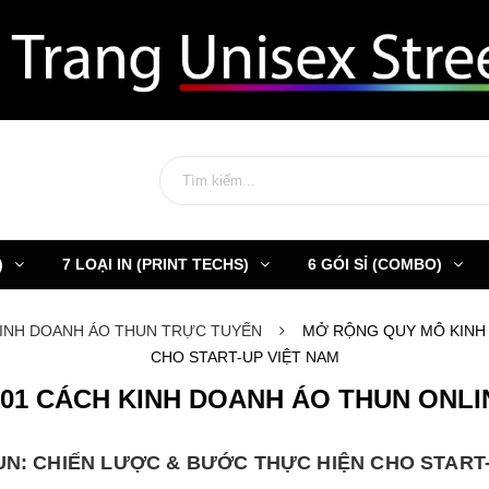
)
7 LOẠI IN (PRINT TECHS)
6 GÓI SỈ (COMBO)
KINH DOANH ÁO THUN TRỰC TUYẾN
MỞ RỘNG QUY MÔ KINH 
CHO START-UP VIỆT NAM
001 CÁCH KINH DOANH ÁO THUN ONLI
N: CHIẾN LƯỢC & BƯỚC THỰC HIỆN CHO START