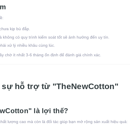
ớm
ề:
 chưa kịp bù đắp.
à không có quy trình kiểm soát tốt sẽ ảnh hưởng đến uy tín.
phải xử lý nhiều khâu cùng lúc.
ãy chờ ít nhất 3-6 tháng ổn định để đánh giá chính xác.
i sự hỗ trợ từ "TheNewCotton"
wCotton" là lợi thế?
hất lượng cao mà còn là đối tác giúp bạn mở rộng sản xuất hiệu quả: