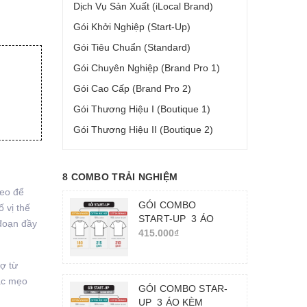
Dịch Vụ Sản Xuất (iLocal Brand)
Gói Khởi Nghiệp (Start-Up)
Gói Tiêu Chuẩn (Standard)
Gói Chuyên Nghiệp (Brand Pro 1)
Gói Cao Cấp (Brand Pro 2)
Gói Thương Hiệu I (Boutique 1)
Gói Thương Hiệu II (Boutique 2)
8 COMBO TRẢI NGHIỆM
heo để
GÓI COMBO
 vị thế
START-UP_3 ÁO
 đoạn đầy
TRƠN_TRẢI
415.000₫
NGHIỆM CHẤT VẢI
rợ từ
các mẹo
GÓI COMBO STAR-
UP_3 ÁO KÈM