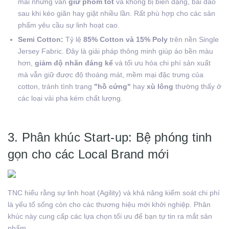
mái nhưng vẫn
giữ phom tốt
và không bị biến dạng, bai dão
sau khi kéo giãn hay giặt nhiều lần. Rất phù hợp cho các sản
phẩm yêu cầu sự linh hoạt cao.
Semi Cotton:
Tỷ lệ
85% Cotton và 15% Poly
trên nền Single
Jersey Fabric. Đây là giải pháp thông minh giúp áo bền màu
hơn,
giảm độ nhăn đáng kể
và tối ưu hóa chi phí sản xuất
mà vẫn giữ được độ thoáng mát, mềm mại đặc trưng của
cotton, tránh tình trạng
"hồ cứng"
hay
xù lông
thường thấy ở
các loại vải pha kém chất lượng.
3. Phân khúc Start-up: Bệ phóng tinh
gọn cho các Local Brand mới
TNC hiểu rằng sự linh hoạt (Agility) và khả năng kiểm soát chi phí
là yếu tố sống còn cho các thương hiệu mới khởi nghiệp. Phân
khúc này cung cấp các lựa chọn tối ưu để bạn tự tin ra mắt sản
phẩm.