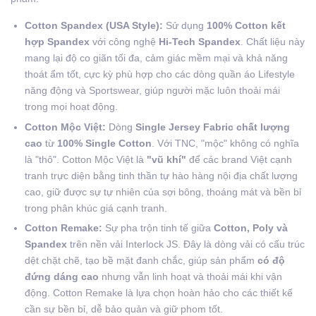
Cotton Spandex (USA Style):
Sử dụng
100% Cotton kết
hợp Spandex
với công nghệ
Hi-Tech Spandex
. Chất liệu này
mang lại độ co giãn tối đa, cảm giác mềm mại và khả năng
thoát ẩm tốt, cực kỳ phù hợp cho các dòng quần áo Lifestyle
năng động và Sportswear, giúp người mặc luôn thoải mái
trong mọi hoạt động.
Cotton Mộc Việt:
Dòng
Single Jersey Fabric chất lượng
cao
từ
100% Single Cotton
. Với TNC, "mộc" không có nghĩa
là "thô". Cotton Mộc Việt là
"vũ khí"
để các brand Việt cạnh
tranh trực diện bằng tinh thần tự hào hàng nội địa chất lượng
cao, giữ được sự tự nhiên của sợi bông, thoáng mát và bền bỉ
trong phân khúc giá cạnh tranh.
Cotton Remake:
Sự pha trộn tinh tế giữa
Cotton, Poly và
Spandex
trên nền vải Interlock JS. Đây là dòng vải có cấu trúc
dệt chặt chẽ, tạo bề mặt đanh chắc, giúp sản phẩm
có độ
đứng dáng cao
nhưng vẫn linh hoạt và thoải mái khi vận
động. Cotton Remake là lựa chọn hoàn hảo cho các thiết kế
cần sự bền bỉ, dễ bảo quản và giữ phom tốt.