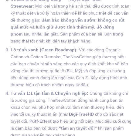
Streetwear:
Mọi loại vải trong hệ sinh thái đều được tính toán
kỹ thuật dệt và xử lý hoàn thiện để khắc phục triệt để các vấn
đề thường gặp:
đảm bảo không vặn sườn, không co rút
quá mức
và
luôn giữ được tính thẩm mỹ, độ đứng
phom
sau nhiều lần giặt. Sản phẩm của bạn sẽ luôn trong
trạng thái tốt nhất khi đến tay khách hàng.
Lộ trình xanh (Green Roadmap):
Với các dòng Organic
Cotton và Cotton Remake, TheNewCotton giúp thương hiệu
của bạn chuẩn bị sẵn sàng cho các quy định khắt khe về bền
vững của thị trường quốc tế (EU, Mỹ) và đáp ứng xu hướng
tiêu dùng xanh đang lên ngôi của Gen Z. Xây dựng hình ảnh
thương hiệu có trách nhiệm ngay từ đầu.
Tư vấn 1:1 tận tâm & Chuyên nghiệp:
Chúng tôi không chỉ
là xưởng gia công. TheNewCotton đồng hành cùng bạn từ
khâu chọn vải phù hợp nhất với tầm nhìn thương hiệu, đến
việc tối ưu kỹ thuật in ấn (như
Digi-TrueHD
cho độ sắc nét
tuyệt đối,
Puff-Effect
tạo hiệu ứng nổi bật). Mục tiêu cuối cùng
là đảm bảo bạn có được
"tâm an tuyệt đối"
khi sản phẩm
được giao và đến tay khách hàng.