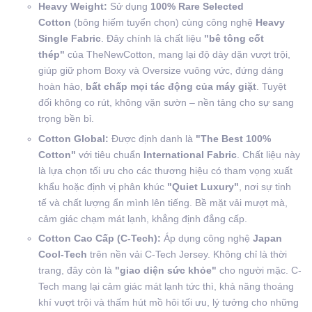
Heavy Weight:
Sử dụng
100% Rare Selected
Cotton
(bông hiếm tuyển chọn) cùng công nghệ
Heavy
Single Fabric
. Đây chính là chất liệu
"bê tông cốt
thép"
của TheNewCotton, mang lại độ dày dặn vượt trội,
giúp giữ phom Boxy và Oversize vuông vức, đứng dáng
hoàn hảo,
bất chấp mọi tác động của máy giặt
. Tuyệt
đối không co rút, không vặn sườn – nền tảng cho sự sang
trọng bền bỉ.
Cotton Global:
Được định danh là
"The Best 100%
Cotton"
với tiêu chuẩn
International Fabric
. Chất liệu này
là lựa chọn tối ưu cho các thương hiệu có tham vọng xuất
khẩu hoặc định vị phân khúc
"Quiet Luxury"
, nơi sự tinh
tế và chất lượng ẩn mình lên tiếng. Bề mặt vải mượt mà,
cảm giác chạm mát lạnh, khẳng định đẳng cấp.
Cotton Cao Cấp (C-Tech):
Áp dụng công nghệ
Japan
Cool-Tech
trên nền vải C-Tech Jersey. Không chỉ là thời
trang, đây còn là
"giao diện sức khỏe"
cho người mặc. C-
Tech mang lại cảm giác mát lạnh tức thì, khả năng thoáng
khí vượt trội và thấm hút mồ hôi tối ưu, lý tưởng cho những