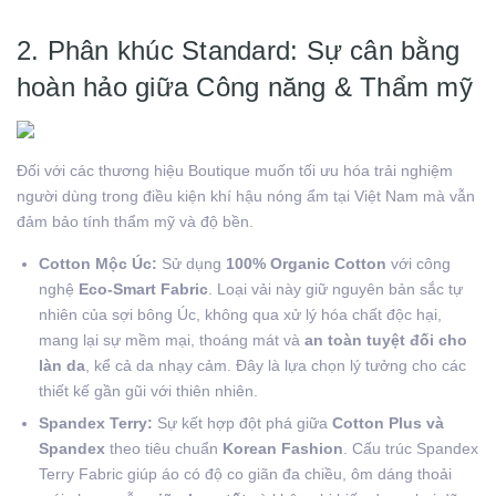
2. Phân khúc Standard: Sự cân bằng
hoàn hảo giữa Công năng & Thẩm mỹ
Đối với các thương hiệu Boutique muốn tối ưu hóa trải nghiệm
người dùng trong điều kiện khí hậu nóng ẩm tại Việt Nam mà vẫn
đảm bảo tính thẩm mỹ và độ bền.
Cotton Mộc Úc:
Sử dụng
100% Organic Cotton
với công
nghệ
Eco-Smart Fabric
. Loại vải này giữ nguyên bản sắc tự
nhiên của sợi bông Úc, không qua xử lý hóa chất độc hại,
mang lại sự mềm mại, thoáng mát và
an toàn tuyệt đối cho
làn da
, kể cả da nhạy cảm. Đây là lựa chọn lý tưởng cho các
thiết kế gần gũi với thiên nhiên.
Spandex Terry:
Sự kết hợp đột phá giữa
Cotton Plus và
Spandex
theo tiêu chuẩn
Korean Fashion
. Cấu trúc Spandex
Terry Fabric giúp áo có độ co giãn đa chiều, ôm dáng thoải