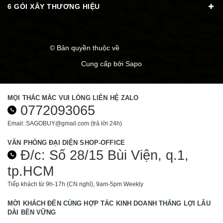
6 GÓI XÂY THƯƠNG HIỆU
© Bản quyền thuộc về
aothuntaylo.com
Cung cấp bởi
Sapo
MỌI THẮC MẮC VUI LÒNG LIÊN HỆ ZALO
0772093065
Email: SAGOBUY@gmail.com (trả lời 24h)
VĂN PHÒNG ĐẠI DIỆN SHOP-OFFICE
Đ/c: Số 28/15 Bùi Viện, q.1,
tp.HCM
Tiếp khách từ 9h-17h (CN nghỉ), 9am-5pm Weekly
MỜI KHÁCH ĐẾN CÙNG HỢP TÁC KINH DOANH THẮNG LỢI LÂU
DÀI BỀN VỮNG