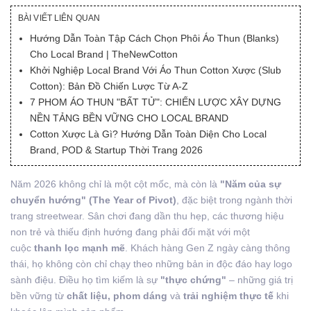
BÀI VIẾT LIÊN QUAN
Hướng Dẫn Toàn Tập Cách Chọn Phôi Áo Thun (Blanks)
Cho Local Brand | TheNewCotton
Khởi Nghiệp Local Brand Với Áo Thun Cotton Xược (Slub
Cotton): Bản Đồ Chiến Lược Từ A-Z
7 PHOM ÁO THUN "BẤT TỬ": CHIẾN LƯỢC XÂY DỰNG
NỀN TẢNG BỀN VỮNG CHO LOCAL BRAND
Cotton Xược Là Gì? Hướng Dẫn Toàn Diện Cho Local
Brand, POD & Startup Thời Trang 2026
Năm 2026 không chỉ là một cột mốc, mà còn là
"Năm của sự
chuyển hướng" (The Year of Pivot)
, đặc biệt trong ngành thời
trang streetwear. Sân chơi đang dần thu hẹp, các thương hiệu
non trẻ và thiếu định hướng đang phải đối mặt với một
cuộc
thanh lọc mạnh mẽ
. Khách hàng Gen Z ngày càng thông
thái, họ không còn chỉ chạy theo những bản in độc đáo hay logo
sành điệu. Điều họ tìm kiếm là sự
"thực chứng"
– những giá trị
bền vững từ
chất liệu, phom dáng
và
trải nghiệm thực tế
khi