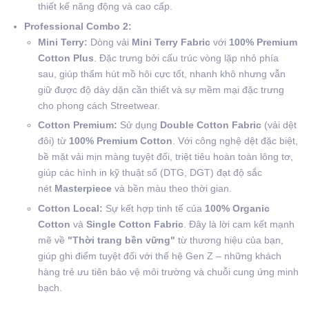
thiết kế năng động và cao cấp.
Professional Combo 2:
Mini Terry:
Dòng vải
Mini Terry Fabric
với
100% Premium
Cotton Plus
. Đặc trưng bởi cấu trúc vòng lặp nhỏ phía
sau, giúp thấm hút mồ hôi cực tốt, nhanh khô nhưng vẫn
giữ được độ dày dặn cần thiết và sự mềm mại đặc trưng
cho phong cách Streetwear.
Cotton Premium:
Sử dụng
Double Cotton Fabric
(vải dệt
đôi) từ
100% Premium Cotton
. Với công nghệ dệt đặc biệt,
bề mặt vải mịn màng tuyệt đối, triệt tiêu hoàn toàn lông tơ,
giúp các hình in kỹ thuật số (DTG, DGT) đạt độ sắc
nét
Masterpiece
và bền màu theo thời gian.
Cotton Local:
Sự kết hợp tinh tế của
100% Organic
Cotton
và
Single Cotton Fabric
. Đây là lời cam kết mạnh
mẽ về
"Thời trang bền vững"
từ thương hiệu của bạn,
giúp ghi điểm tuyệt đối với thế hệ Gen Z – những khách
hàng trẻ ưu tiên bảo vệ môi trường và chuỗi cung ứng minh
bạch.