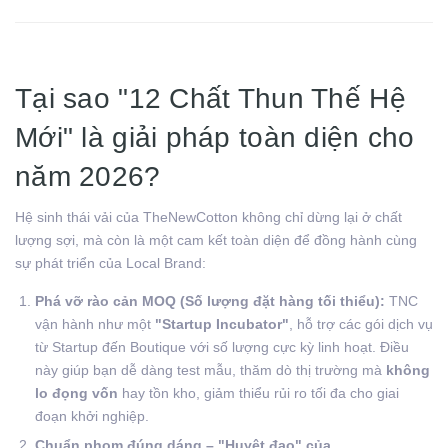
Tại sao "12 Chất Thun Thế Hệ
Mới" là giải pháp toàn diện cho
năm 2026?
Hệ sinh thái vải của TheNewCotton không chỉ dừng lại ở chất
lượng sợi, mà còn là một cam kết toàn diện để đồng hành cùng
sự phát triển của Local Brand:
Phá vỡ rào cản MOQ (Số lượng đặt hàng tối thiểu):
TNC
vận hành như một
"Startup Incubator"
, hỗ trợ các gói dịch vụ
từ Startup đến Boutique với số lượng cực kỳ linh hoạt. Điều
này giúp bạn dễ dàng test mẫu, thăm dò thị trường mà
không
lo đọng vốn
hay tồn kho, giảm thiểu rủi ro tối đa cho giai
đoạn khởi nghiệp.
Chuẩn phom đúng dáng – "Huyệt đạo" của