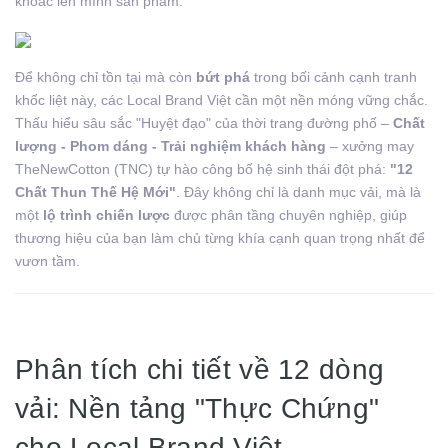
khoác lên mình sản phẩm.
Để không chỉ tồn tại mà còn
bứt phá
trong bối cảnh cạnh tranh
khốc liệt này, các Local Brand Việt cần một nền móng vững chắc.
Thấu hiểu sâu sắc "Huyệt đạo" của thời trang đường phố –
Chất
lượng - Phom dáng - Trải nghiệm khách hàng
– xưởng may
TheNewCotton (TNC) tự hào công bố hệ sinh thái đột phá:
"12
Chất Thun Thế Hệ Mới"
. Đây không chỉ là danh mục vải, mà là
một
lộ trình chiến lược
được phân tầng chuyên nghiệp, giúp
thương hiệu của bạn làm chủ từng khía cạnh quan trọng nhất để
vươn tầm.
Phân tích chi tiết về 12 dòng
vải: Nền tảng "Thực Chứng"
cho Local Brand Việt