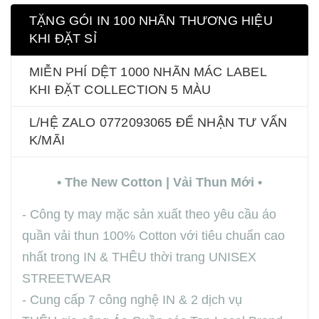
TẶNG GÓI IN 100 NHÃN THƯƠNG HIỆU
KHI ĐẶT SỈ
MIỄN PHÍ DỆT 1000 NHÃN MÁC LABEL
KHI ĐẶT COLLECTION 5 MÀU
L/HỆ ZALO 0772093065 ĐỂ NHẬN TƯ VẤN
K/MÃI
• The New Cotton | Vải Thun Mới •
- Công ty may mặc sản xuất theo yêu cầu áo
quần vải thun 100% Cotton với tiêu chuẩn cao
nhất trong IN & THÊU thời trang UNISEX
STREETWEAR
- Cung cấp 7 công nghệ IN & 2 dịch vụ