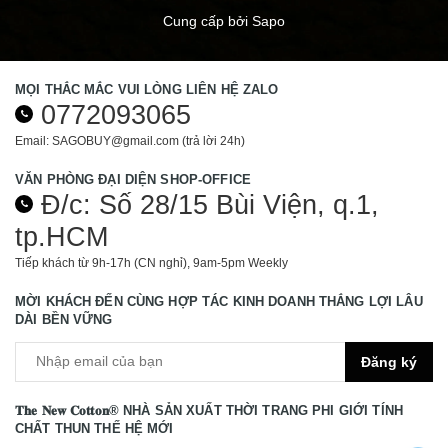
Cung cấp bởi
Sapo
MỌI THẮC MẮC VUI LÒNG LIÊN HỆ ZALO
0772093065
Email: SAGOBUY@gmail.com (trả lời 24h)
VĂN PHÒNG ĐẠI DIỆN SHOP-OFFICE
Đ/c: Số 28/15 Bùi Viện, q.1,
tp.HCM
Tiếp khách từ 9h-17h (CN nghỉ), 9am-5pm Weekly
MỜI KHÁCH ĐẾN CÙNG HỢP TÁC KINH DOANH THẮNG LỢI LÂU
DÀI BỀN VỮNG
Đăng ký
𝐓𝐡𝐞 𝐍𝐞𝐰 𝐂𝐨𝐭𝐭𝐨𝐧®️ NHÀ SẢN XUẤT THỜI TRANG PHI GIỚI TÍNH
CHẤT THUN THẾ HỆ MỚI