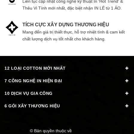
Liên tục cập nhật công nghệ kỹ thuật In 'Hot Trend' &
Thêu Vi Tính mới nhất, đặc biệt nhận IN LẺ từ 1 ÁO.
TÍCH CỰC XÂY DỰNG THƯƠNG HIỆU
Mang đến giá trị thiết thực, hỗ trợ nhiệt tình & cam kết
chất lượng dịch vụ tốt nhất cho khách hàng.
12 LOẠI COTTON MỚI NHẤT
7 CÔNG NGHỆ IN HIỆN ĐẠI
10 DỊCH VỤ GIA CÔNG
6 GÓI XÂY THƯƠNG HIỆU
© Bản quyền thuộc về
aothuntaylo.com