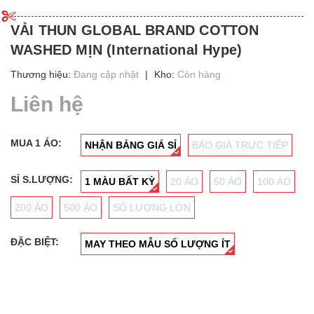
VẢI THUN GLOBAL BRAND COTTON
WASHED MỊN (International Hype)
Thương hiệu:
Đang cập nhật
|
Kho:
Còn hàng
Liên hệ
MUA 1 ÁO:
NHẬN BẢNG GIÁ SỈ
BÁO GIÁ TRỰC TIẾP
SỈ S.LƯỢNG:
1 MÀU BẤT KỲ
20 ÁO
50 ÁO
100 ÁO
200 ÁO
500 ÁO
SỐ LƯỢNG LỚN
ĐẶC BIỆT:
MAY THEO MẪU SỐ LƯỢNG ÍT