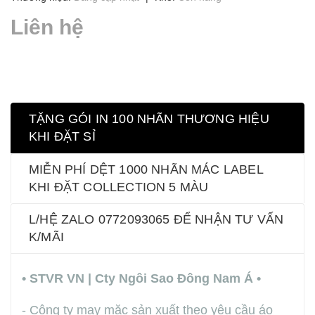
Liên hệ
TẶNG GÓI IN 100 NHÃN THƯƠNG HIỆU
KHI ĐẶT SỈ
MIỄN PHÍ DỆT 1000 NHÃN MÁC LABEL
KHI ĐẶT COLLECTION 5 MÀU
L/HỆ ZALO 0772093065 ĐỂ NHẬN TƯ VẤN
K/MÃI
• STVR VN | Cty Ngôi Sao Đông Nam Á •
- Công ty may mặc sản xuất theo yêu cầu áo