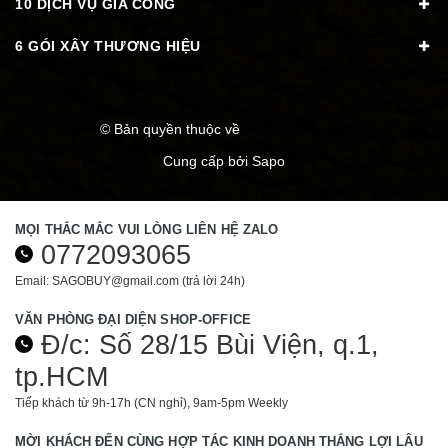
10 DỊCH VỤ GIA CÔNG
6 GÓI XÂY THƯƠNG HIỆU
© Bản quyền thuộc về
aothuntaylo.com
Cung cấp bởi
Sapo
MỌI THẮC MẮC VUI LÒNG LIÊN HỆ ZALO
0772093065
Email: SAGOBUY@gmail.com (trả lời 24h)
VĂN PHÒNG ĐẠI DIỆN SHOP-OFFICE
Đ/c: Số 28/15 Bùi Viện, q.1,
tp.HCM
Tiếp khách từ 9h-17h (CN nghỉ), 9am-5pm Weekly
MỜI KHÁCH ĐẾN CÙNG HỢP TÁC KINH DOANH THẮNG LỢI LÂU